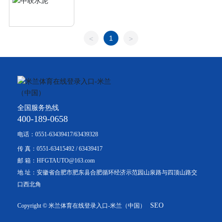
米
兰
1
<
>
体
育
在
线
登
录
全国服务热线
入
400-189-0658
口
电话：
0551-63439417
/
63439328
党
传 真：
0551-63415492
/
63439417
建
邮 箱：
HFGTAUTO@163.com
工
地 址：安徽省合肥市肥东县合肥循环经济示范园山泉路与四顶山路交
作
口西北角
应
SEO
Copyright © 米兰体育在线登录入口-米兰（中国）
用