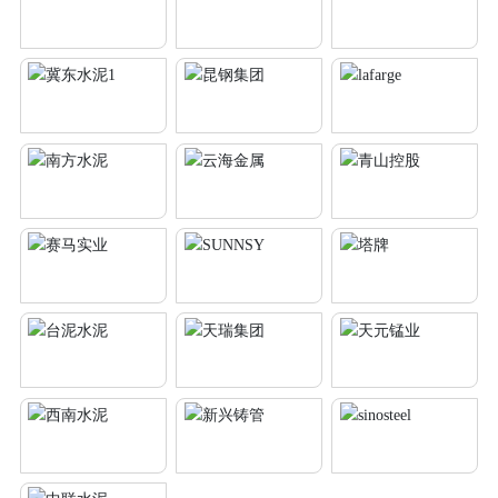
米
兰
体
育
在
线
登
录
入
口-
米
兰
（中
国）
产
品
中
心