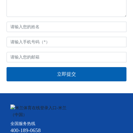
米
兰
体
育
在
线
登
录
入
口
立即提交
党
建
工
作
应
全国服务热线
用
400-189-0658