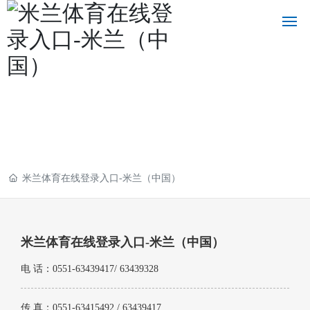
米兰体育在线登录入口
米
兰
体
育
在
线
米兰体育在线登录入口-米兰（中国）
登
录
入
口-
米兰体育在线登录入口-米兰（中国）
米
兰
电 话：
0551-63439417
/
63439328
（中
国）
传 真：
0551-63415492
/
63439417